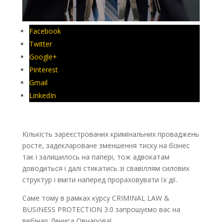
Facebook
Twitter
Google+
Pinterest
Gmail
LinkedIn
Кількість зареєстрованих кримінальних проваджень
росте, задеклароване зменшення тиску на бізнес
так і залишилось на папері, тож адвокатам
доводиться і далі стикатись зі свавіллям силових
структур і вміти наперед прораховувати їх дії.
Саме тому в рамках курсу CRIMINAL LAW &
BUSINESS PROTECTION 3.0 запрошуємо вас на
вебінар Дениса Овчарова!