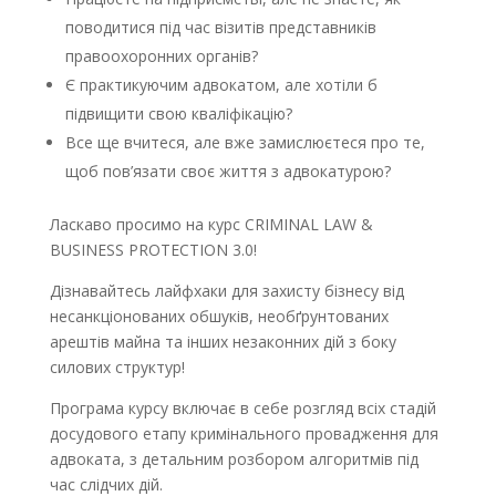
поводитися під час візитів представників
правоохоронних органів?
Є практикуючим адвокатом, але хотіли б
підвищити свою кваліфікацію?
Все ще вчитеся, але вже замислюєтеся про те,
щоб пов’язати своє життя з адвокатурою?
Ласкаво просимо на курс CRIMINAL LAW &
BUSINESS PROTECTION 3.0!
Дізнавайтесь лайфхаки для захисту бізнесу від
несанкціонованих обшуків, необґрунтованих
арештів майна та інших незаконних дій з боку
силових структур!
Програма курсу включає в себе розгляд всіх стадій
досудового етапу кримінального провадження для
адвоката, з детальним розбором алгоритмів під
час слідчих дій.