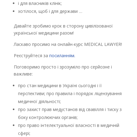
і для власників клінік;
хотілося, щоб і для держави …
Давайте зробимо крок в сторону цивілізованої
української медицини разом!
Ласкаво просимо на онлайн-курс MEDICAL LAWYER!
Реєструйтеся за
посиланням.
Поговоримо просто і зрозуміло про серйозне і
важливе:
про стан медицини в Україні сьогодні і її
перспективи; про правила і порядок ліцензування
медичної діяльності;
про захист прав медустанов від свавілля і тиску з
боку контролюючих органів;
про право інтелектуальної власності в медичній
сфері;