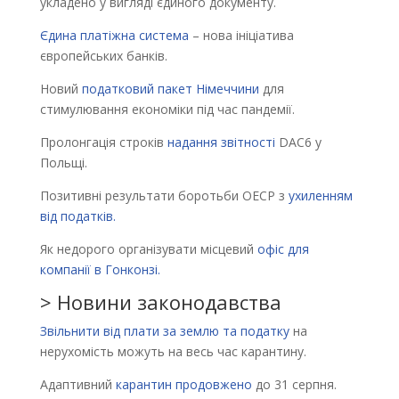
укладено у вигляді єдиного документу.
Єдина платіжна система
– нова ініціатива
європейських банків.
Новий
податковий пакет Німеччини
для
стимулювання економіки під час пандемії.
Пролонгація строків
надання звітності
DAC6 у
Польщі.
Позитивні результати боротьби ОЕСР з
ухиленням
від податків.
Як недорого організувати місцевий
офіс для
компанії в Гонконзі.
> Новини законодавства
Звільнити від плати за землю та податку
на
нерухомість можуть на весь час карантину.
Адаптивний
карантин продовжено
до 31 серпня.