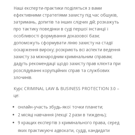
Наші експерти-практики поділяться з вами
ефективними стратегіями захисту під час обшуків,
затримань, допитів та інших слідчих дій; розкажуть
про тактику поведінки в суді першої інстанції і
особливості формування доказової бази;
допоможуть сформувати лінію захисту на стадії
оскарження вироку; розкриють всі аспекти ведення
захисту за міжнародним кримінальним справам;
дадуть рекомендації щодо захисту прав клієнта при
розслідуванні корупційних справ та службових
злочинів.
Курс CRIMINAL LAW & BUSINESS PROTECTION 3.0 –
це:
онлайн-участь збудь-якої точки планети;
2 місяці навчання (лекції 2 рази в тиждень);
9 кращих експертів з кримінального права, серед
яких практикуючі адвокати, судді, кандидати