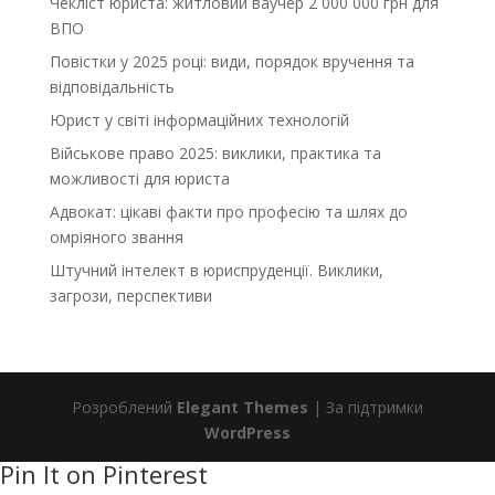
Чекліст юриста: житловий ваучер 2 000 000 грн для
ВПО
Повістки у 2025 році: види, порядок вручення та
відповідальність
Юрист у світі інформаційних технологій
Військове право 2025: виклики, практика та
можливості для юриста
Адвокат: цікаві факти про професію та шлях до
омріяного звання
Штучний інтелект в юриспруденції. Виклики,
загрози, перспективи
Розроблений
Elegant Themes
| За підтримки
WordPress
Pin It on Pinterest