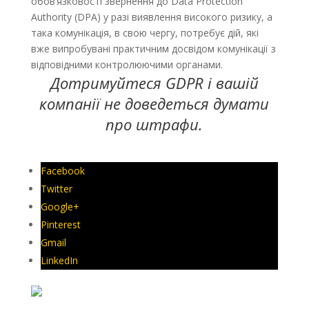
обов’язковості звернення до Data Protection
Authority (DPA) у разі виявлення високого ризику, а
така комунікація, в свою чергу, потребує дій, які
вже випробувані практичним досвідом комунікації з
відповідними контролюючими органами.
Дотримуйтеся GDPR і вашій
компанії не доведеться думати
про штрафи.
Facebook
Twitter
Google+
Pinterest
Gmail
LinkedIn