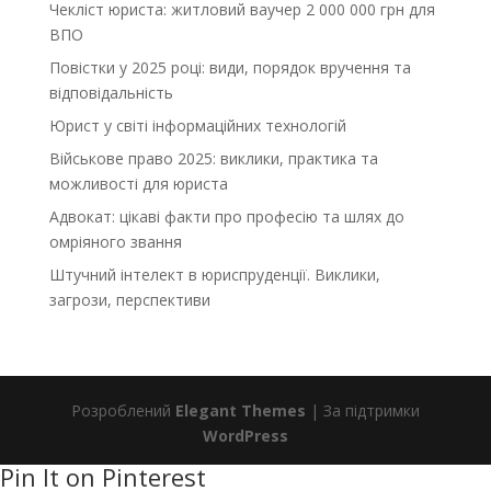
Чекліст юриста: житловий ваучер 2 000 000 грн для
ВПО
Повістки у 2025 році: види, порядок вручення та
відповідальність
Юрист у світі інформаційних технологій
Військове право 2025: виклики, практика та
можливості для юриста
Адвокат: цікаві факти про професію та шлях до
омріяного звання
Штучний інтелект в юриспруденції. Виклики,
загрози, перспективи
Розроблений
Elegant Themes
| За підтримки
WordPress
Pin It on Pinterest