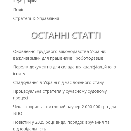
Інфографіка
Події
Стратегії & Управління
ОСТАННІ СТАТТІ
Оновлення трудового законодавства України:
важливі зміни для працівників і роботодавців
Перелік документів для складання кваліфікаційного
іспиту
Спадкування в Україні під час воєнного стану
Процесуальна стратегія у сучасному судовому
процесі
Чекліст юриста: житловий ваучер 2 000 000 грн для
ВПО
Повістки у 2025 році: види, порядок вручення та
відповідальність