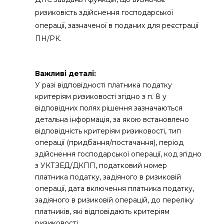
ризиковість здійснення господарської
операції, зазначеної
в
поданих для реєстрації
ПН/РК.
Важливі деталі:
У разі відповідності платника податку
критеріям ризиковості згідно з п. 8 у
відповідних полях рішення зазначаються
детальна інформація, за якою встановлено
відповідність критеріям ризиковості, тип
операції (придбання/постачання), період
здійснення господарської oпepaції, код згідно
з УКТЗЕД/ДКПП, податковий номер
платника податку, задіяного в ризиковій
операції, дата включення платника податку,
задіяного в ризиковій операцій, до переліку
платників, які відповідають критеріям
ризиковості.