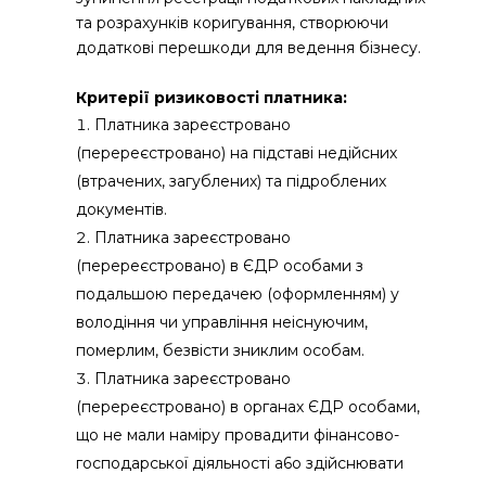
та розрахунків коригування, створюючи
додаткові перешкоди для ведення бізнесу.
Критерії ризиковості платника:
Платника зареєстровано
(перереєстровано) на підставі недійсних
(втрачених, загублених) та підроблених
документів.
Платника зареєстровано
(перереєстровано) в ЄДР особами з
подальшою передачею (оформленням) у
володіння чи управління неіснуючим,
померлим, безвісти зниклим особам.
Платника зареєстровано
(перереєстровано) в органах ЄДР особами,
що не мали наміру провадити фінансово-
господарської діяльності a6o здійснювати