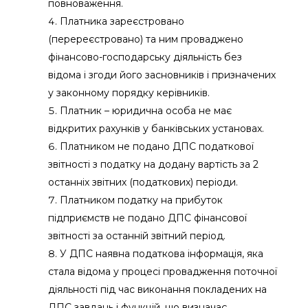
повноваження.
Платника зареєстровано
(перереєстровано) та ним проваджено
фінансово-господарську діяльність без
відома i згоди його засновників i призначених
у законному порядку керівників.
Платник – юридична особа не має
відкритих рахунків у банківських установах.
Платником не подано ДПС податкової
звітності з податку на додану вартість за
2
останніх звітних (податкових) періоди.
Платником податку на прибуток
підприємств не подано ДПС фінансової
звітності за останній звітний період.
У ДПС наявна податкова інформація, яка
стала відома у пpоцeci провадження поточної
діяльності під час виконання покладених на
ДПС завдань i функцій, що визначає