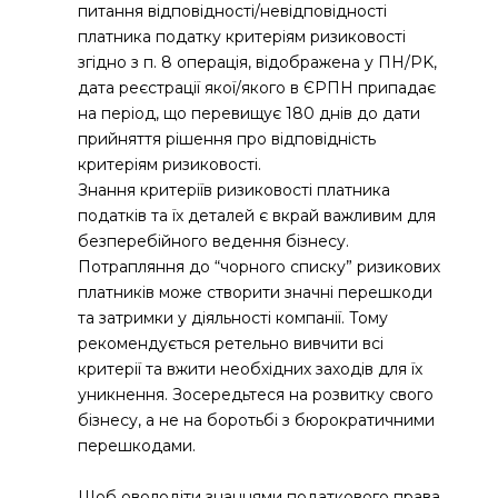
питання відповідності/невідповідності
платника податку критеріям ризиковості
згідно з п. 8 операція, відображена у ПH/PK,
дата реєстрації якої/якого в ЄPПH припадає
на період, що перевищує 180 днів до дати
прийняття рішення про відповідність
критеріям ризиковості.
Знання критеріїв ризиковості платника
податків та їх деталей є вкрай важливим для
безперебійного ведення бізнесу.
Потрапляння до “чорного списку” ризикових
платників може створити значні перешкоди
та затримки у діяльності компанії. Тому
рекомендується ретельно вивчити всі
критерії та вжити необхідних заходів для їх
уникнення. Зосередьтеся на розвитку свого
бізнесу, а не на боротьбі з бюрократичними
перешкодами.
Щоб оволодіти знаннями податкового права