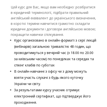
Цей курс для Вас, якщо вам необхідно: розібратися
в юридичній термінології, підібрати правильний
англійський еквівалент до українського визначення,
в короткі терміни навчитися грамотно складати
юридичні документи і договори англійською мовою;
покращити навички спілкування.
Курс організовано в онлайн-форматі з серії лекцій
(вебінарів) загальною тривалістю 48 годин, що
проводитимуться у вечірній час (з 18.00 по 20.00
за київським часом) по понеділках та середах та
спікінг клабів по суботах
В онлайн-навчанні з офісу чи з дому можуть
взяти участь слухачі з будь-якого куточку
України чи світу.
За результатами курсу учасник отримує
електронний сертифікат, що підтверджує його
проходження.