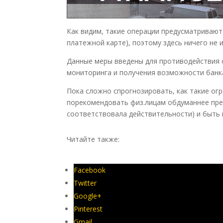
Как видим, такие операции предусматривают
платежной карте), поэтому здесь ничего не 
Данные меры введены для противодействия 
мониторинга и получения возможности банк
Пока сложно спрогнозировать, как такие огр
порекомендовать физ.лицам обдуманнее пре
соответствовала действительности) и быть
Читайте также:
Дайджест юриста #60: все, щ
Facebook
Twitter
Google+
Pinterest
Gmail