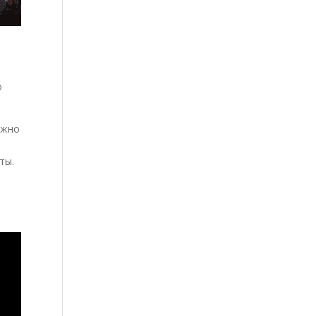
о
ожно
ты.