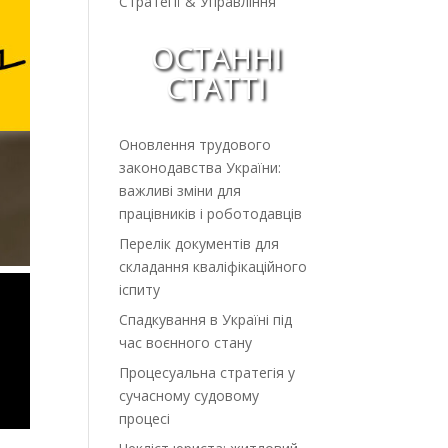
Стратегії & Управління
ОСТАННІ
СТАТТІ
Оновлення трудового
законодавства України:
важливі зміни для
працівників і роботодавців
Перелік документів для
складання кваліфікаційного
іспиту
Спадкування в Україні під
час воєнного стану
Процесуальна стратегія у
сучасному судовому
процесі