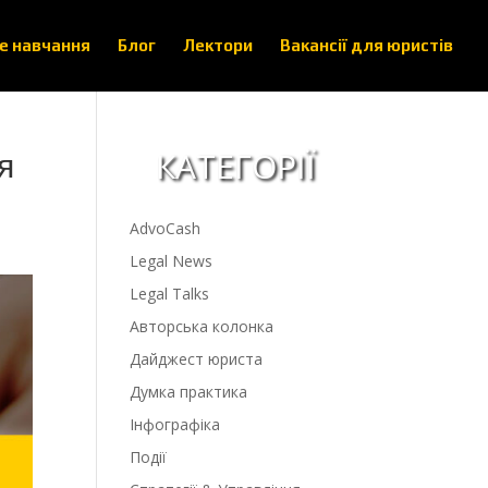
е навчання
Блог
Лектори
Вакансії для юристів
КАТЕГОРІЇ
я
AdvoCash
Legal News
Legal Talks
Авторська колонка
Дайджест юриста
Думка практика
Інфографіка
Події