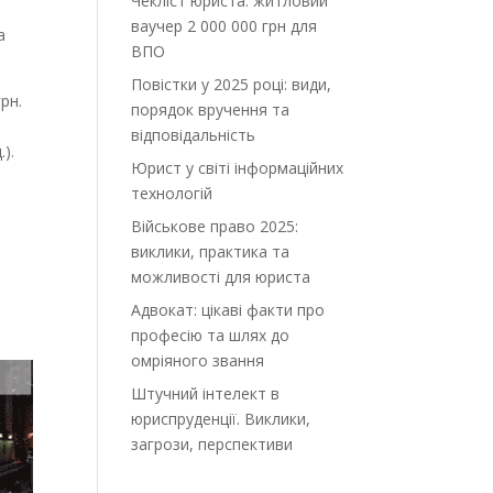
Чекліст юриста: житловий
ваучер 2 000 000 грн для
а
ВПО
Повістки у 2025 році: види,
рн.
порядок вручення та
відповідальність
).
Юрист у світі інформаційних
технологій
Військове право 2025:
виклики, практика та
можливості для юриста
Адвокат: цікаві факти про
професію та шлях до
омріяного звання
Штучний інтелект в
юриспруденції. Виклики,
загрози, перспективи