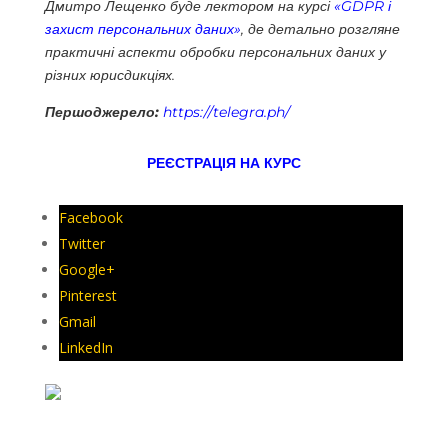
Дмитро Лещенко буде лектором на курсі
«GDPR і
захист персональних даних»
, де детально розгляне
практичні аспекти обробки персональних даних у
різних юрисдикціях.
Першоджерело:
https://telegra.ph/
РЕЄСТРАЦІЯ НА КУРС
Facebook
Twitter
Google+
Pinterest
Gmail
LinkedIn