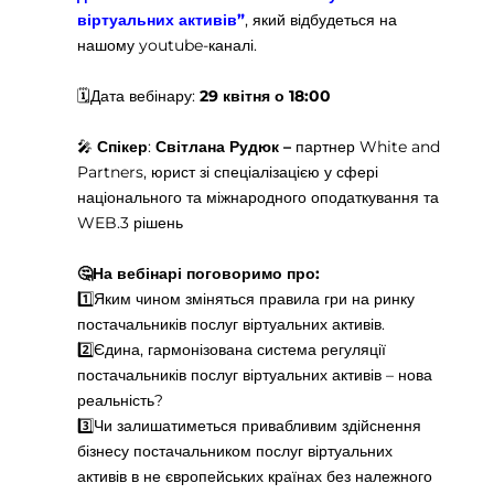
віртуальних активів”
, який відбудеться на
нашому youtube-каналі.
🗓️Дата вебінару:
29 квітня о 18:00
🎤
Спікер
:
Світлана Рудюк –
партнер White and
Partners, юрист зі спеціалізацією у сфері
національного та міжнародного оподаткування та
WEB.3 рішень
🤔
На вебінарі поговоримо про:
1️⃣Яким чином зміняться правила гри на ринку
постачальників послуг віртуальних активів.
2️⃣Єдина, гармонізована система регуляції
постачальників послуг віртуальних активів – нова
реальність?
3️⃣Чи залишатиметься привабливим здійснення
бізнесу постачальником послуг віртуальних
активів в не європейських країнах без належного