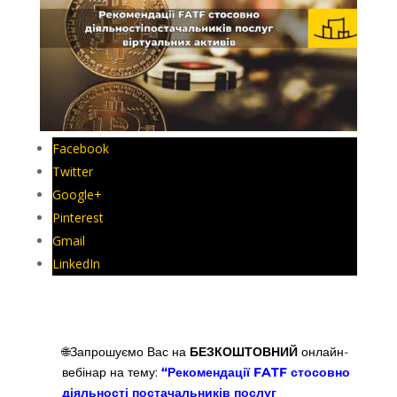
Facebook
Twitter
Google+
Pinterest
Gmail
LinkedIn
🌐Запрошуємо Вас на
БЕЗКОШТОВНИЙ
онлайн-
вебінар на тему:
“Рекомендації FATF стосовно
діяльності постачальників послуг