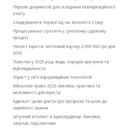
Перелік документів для складання кваліфікаційного
іспиту
Спадкування в Україні під час воєнного стану
Процесуальна стратегія у сучасному судовому
процесі
Чекліст юриста: житловий ваучер 2 000 000 грн для
ВПО
Повістки у 2025 році: види, порядок вручення та
відповідальність
Юрист у світі інформаційних технологій
Військове право 2025: виклики, практика та
можливості для юриста
Адвокат: цікаві факти про професію та шлях до
омріяного звання
Штучний інтелект в юриспруденції. Виклики,
загрози, перспективи