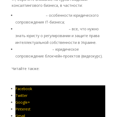
консалтингового бизнеса, в частности:
DIGITAL LAW 5.0
– особенности юридического
сопровождения IT-бизнеса;
INTELLECTUAL PROPERTY 2.0
– все, что нужно
знать юристу о регулировании и защите права
интеллектуальной собственности в Украине.
CRYPTO LAWYER 3.0
– юридическое
сопровождение блокчейн-проектов (видеокурс).
Читайте также:
Юрист-айтишник – новая
профессия в новом мире
Facebook
Twitter
Google+
Pinterest
Gmail