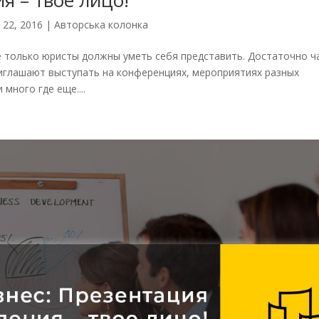
 22, 2016
|
Авторська колонка
е только юристы должны уметь себя представить. Достаточно ч
иглашают выступать на конференциях, мероприятиях разных
много где еще....