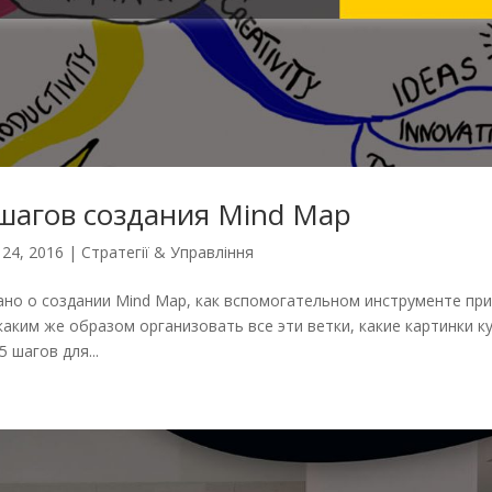
шагов создания Mind Map
 24, 2016
|
Стратегії & Управління
ано о создании Mind Map, как вспомогательном инструменте пр
каким же образом организовать все эти ветки, какие картинки к
 шагов для...