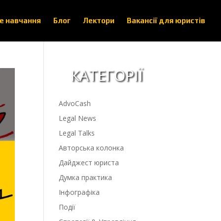
е навчання
Блог
Лектори
Вакансії для юристів
КАТЕГОРІЇ
AdvoCash
Legal News
Legal Talks
Авторська колонка
Дайджест юриста
Думка практика
Інфографіка
Події