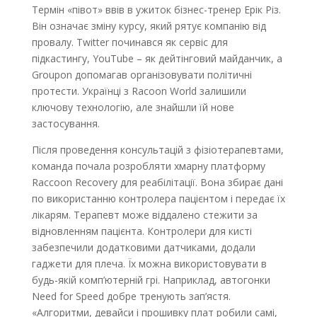
Термін «півот» ввів в ужиток бізнес-тренер Ерік Різ.
Він означає зміну курсу, який рятує компанію від
провалу. Twitter починався як сервіс для
підкастингу, YouTube – як дейтінговий майданчик, а
Groupon допомагав організовувати політичні
протести. Українці з Racoon World залишили
ключову технологію, але знайшли їй нове
застосування.
Після проведення консультацій з фізіотерапевтами,
команда почала розробляти хмарну платформу
Raccoоn Recovery для реабілітації. Вона збирає дані
по використанню контролера пацієнтом і передає їх
лікарям. Терапевт може віддалено стежити за
відновленням пацієнта. Контролери для кисті
забезпечили додатковими датчиками, додали
гаджети для плеча. Їх можна використовувати в
будь-якій комп’ютерній грі. Наприклад, автогонки
Need for Speed ​​добре тренують зап’ястя.
«Алгоритми, девайси і прошивку плат робили самі,