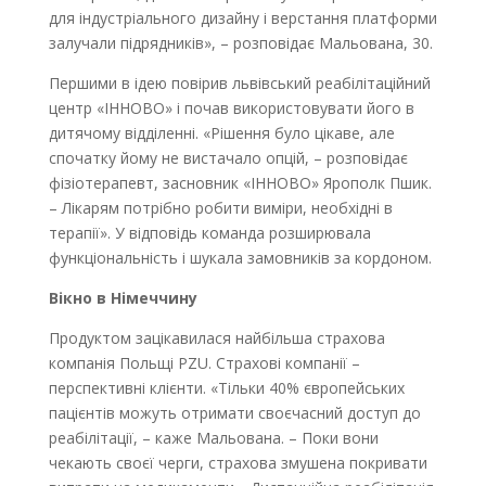
для індустріального дизайну і верстання платформи
залучали підрядників», – розповідає Мальована, 30.
Першими в ідею повірив львівський реабілітаційний
центр «ІННОВО» і почав використовувати його в
дитячому відділенні. «Рішення було цікаве, але
спочатку йому не вистачало опцій, – розповідає
фізіотерапевт, засновник «ІННОВО» Ярополк Пшик.
– Лікарям потрібно робити виміри, необхідні в
терапії». У відповідь команда розширювала
функціональність і шукала замовників за кордоном.
Вікно в Німеччину
Продуктом зацікавилася найбільша страхова
компанія Польщі PZU. Страхові компанії –
перспективні клієнти. «Тільки 40% європейських
пацієнтів можуть отримати своєчасний доступ до
реабілітації, – каже Мальована. – Поки вони
чекають своєї черги, страхова змушена покривати