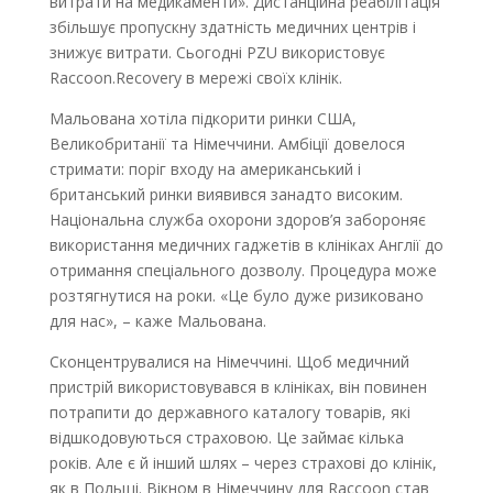
витрати на медикаменти». Дистанційна реабілітація
збільшує пропускну здатність медичних центрів і
знижує витрати. Сьогодні PZU використовує
Raccoоn.Recovery в мережі своїх клінік.
Мальована хотіла підкорити ринки США,
Великобританії та Німеччини. Амбіції довелося
стримати: поріг входу на американський і
британський ринки виявився занадто високим.
Національна служба охорони здоров’я забороняє
використання медичних гаджетів в клініках Англії до
отримання спеціального дозволу. Процедура може
розтягнутися на роки. «Це було дуже ризиковано
для нас», – каже Мальована.
Сконцентрувалися на Німеччині. Щоб медичний
пристрій використовувався в клініках, він повинен
потрапити до державного каталогу товарів, які
відшкодовуються страховою. Це займає кілька
років. Але є й інший шлях – через страхові до клінік,
як в Польщі. Вікном в Німеччину для Raccoon став