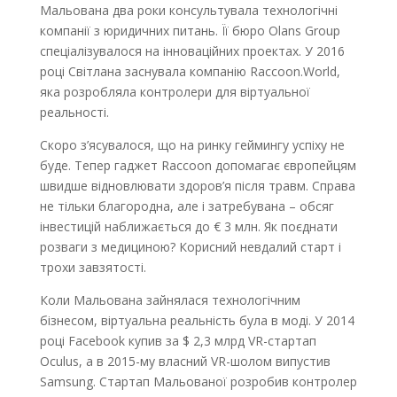
Мальована два роки консультувала технологічні
компанії з юридичних питань. Її бюро Olans Group
спеціалізувалося на інноваційних проектах. У 2016
році Світлана заснувала компанію Raccoon.World,
яка розробляла контролери для віртуальної
реальності.
Скоро з’ясувалося, що на ринку геймингу успіху не
буде. Тепер гаджет Raccoon допомагає європейцям
швидше відновлювати здоров’я після травм. Справа
не тільки благородна, але і затребувана – обсяг
інвестицій наближається до € 3 млн. Як поєднати
розваги з медициною? Корисний невдалий старт і
трохи завзятості.
Коли Мальована зайнялася технологічним
бізнесом, віртуальна реальність була в моді. У 2014
році Facebook купив за $ 2,3 млрд VR-стартап
Oculus, а в 2015-му власний VR-шолом випустив
Samsung. Стартап Мальованої розробив контролер