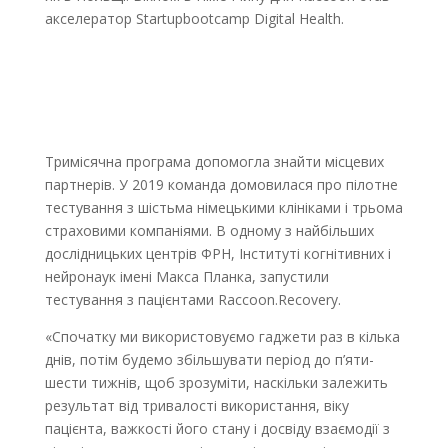
акселератор Startupbootcamp Digital Health.
https://forbes.ua/ru/innovations/startap-racsoon-
world-vigadav-yak-zrobiti-kompyuterni-igri-korisnimi-
dlya-zdorovya-pochali-z-nimechchini-ta-polshchi-
08022021-937
Тримісячна програма допомогла знайти місцевих
партнерів. У 2019 команда домовилася про пілотне
тестування з шістьма німецькими клініками і трьома
страховими компаніями. В одному з найбільших
дослідницьких центрів ФРН, Інституті когнітивних і
нейронаук імені Макса Планка, запустили
тестування з пацієнтами Raccoon.Recovery.
«Спочатку ми використовуємо гаджети раз в кілька
днів, потім будемо збільшувати період до п’яти-
шести тижнів, щоб зрозуміти, наскільки залежить
результат від тривалості використання, віку
пацієнта, важкості його стану і досвіду взаємодії з