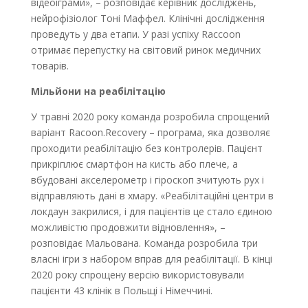
відеоіграми», – розповідає керівник досліджень,
нейрофізіолог Тоні Маффел. Клінічні дослідження
проведуть у два етапи. У разі успіху Racсoon
отримає перепустку на світовий ринок медичних
товарів.
Мільйони на реабілітацію
У травні 2020 року команда розробила спрощений
варіант Racoon.Recovery – програма, яка дозволяє
проходити реабілітацію без контролерів. Пацієнт
прикріплює смартфон на кисть або плече, а
вбудовані акселерометр і гіроскоп зчитують рух і
відправляють дані в хмару. «Реабілітаційні центри в
локдаун закрилися, і для пацієнтів це стало єдиною
можливістю продовжити відновлення», –
розповідає Мальована. Команда розробила три
власні ігри з набором вправ для реабілітації. В кінці
2020 року спрощену версію використовували
пацієнти 43 клінік в Польщі і Німеччині.