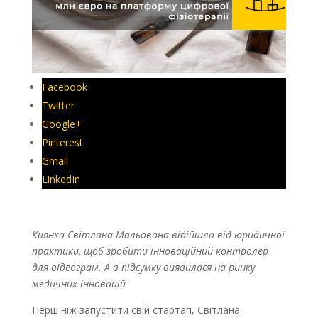
Facebook
Twitter
Google+
Pinterest
Gmail
LinkedIn
Киянка Світлана Мальована відійшла від юридичної
практики, щоб зробити інноваційний контролер
для відеограм. А в підсумку виявилася на ринку
медичних інновацій
Перш ніж запустити свій стартап, Світлана