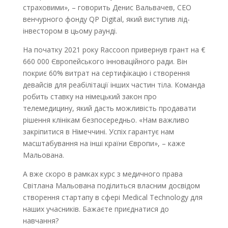
страховими», – говорить Денис Вальвачев, СЕО
венчурного фонду QP Digital, який виступив лід-
інвестором в цьому раунді.
На початку 2021 року Raccoon привернув грант на €
660 000 Європейського інноваційного ради. Він
покриє 60% витрат на сертифікацію і створення
девайсів для реабілітації інших частин тіла. Команда
робить ставку на німецький закон про
телемедицину, який дасть можливість продавати
рішення клінікам безпосередньо. «Нам важливо
закріпитися в Німеччині. Успіх гарантує нам
масштабування на інші країни Європи», – каже
Мальована.
А вже скоро в рамках курс з медичного права
Світлана Мальована поділиться власним досвідом
створення стартапу в сфері Medical Technology для
наших учасників. Бажаєте приєднатися до
навчання?