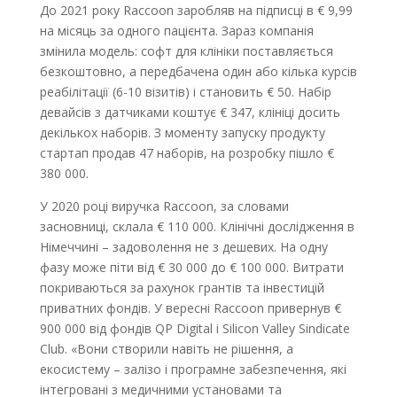
До 2021 року Raccoon заробляв на підписці в € 9,99
на місяць за одного пацієнта. Зараз компанія
змінила модель: софт для клініки поставляється
безкоштовно, а передбачена один або кілька курсів
реабілітації (6-10 візитів) і становить € 50. Набір
девайсів з датчиками коштує € 347, клініці досить
декількох наборів. З моменту запуску продукту
стартап продав 47 наборів, на розробку пішло €
380 000.
У 2020 році виручка Raccoon, за словами
засновниці, склала € 110 000. Клінічні дослідження в
Німеччині – задоволення не з дешевих. На одну
фазу може піти від € 30 000 до € 100 000. Витрати
покриваються за рахунок грантів та інвестицій
приватних фондів. У вересні Raccoon привернув €
900 000 від фондів QP Digital і Silicon Valley Sindicate
Club. «Вони створили навіть не рішення, а
екосистему – залізо і програмне забезпечення, які
інтегровані з медичними установами та