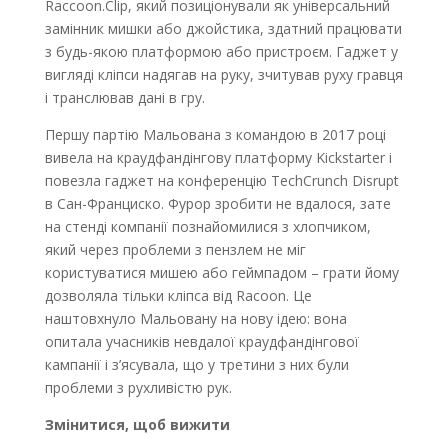
Raccoon.Clip, який позиціонували як універсальний
замінник мишки або джойстика, здатний працювати
з будь-якою платформою або пристроєм. Гаджет у
вигляді кліпси надягав на руку, зчитував руху гравця
і транслював дані в гру.
Першу партію Мальована з командою в 2017 році
вивела на краудфандінгову платформу Kickstarter і
повезла гаджет на конференцію TechCrunch Disrupt
в Сан-Франциско. Фурор зробити не вдалося, зате
на стенді компанії познайомилися з хлопчиком,
який через проблеми з пензлем не міг
користуватися мишею або геймпадом – грати йому
дозволяла тільки кліпса від Racoon. Це
наштовхнуло Мальовану на нову ідею: вона
опитала учасників невдалої краудфандінгової
кампанії і з’ясувала, що у третини з них були
проблеми з рухливістю рук.
Змінитися, щоб вижити