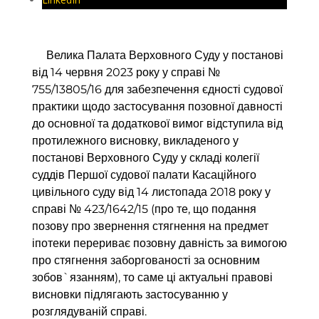
Велика Палата Верховного Суду у постанові
від 14 червня 2023 року у справі №
755/13805/16 для забезпечення єдності судової
практики щодо застосування позовної давності
до основної та додаткової вимог відступила від
протилежного висновку, викладеного у
постанові Верховного Суду у складі колегії
суддів Першої судової палати Касаційного
цивільного суду від 14 листопада 2018 року у
справі № 423/1642/15 (про те, що подання
позову про звернення стягнення на предмет
іпотеки перериває позовну давність за вимогою
про стягнення заборгованості за основним
зобов`язанням), то саме ці актуальні правові
висновки підлягають застосуванню у
розглядуваній справі.