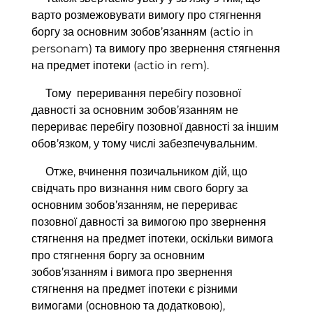
варто розмежовувати вимогу про стягнення
боргу за основним зобов’язанням (actio in
personam) та вимогу про звернення стягнення
на предмет іпотеки (actio in rem).
Тому переривання перебігу позовної
давності за основним зобов’язанням не
перериває перебігу позовної давності за іншим
обов’язком, у тому числі забезпечувальним.
Отже, вчинення позичальником дій, що
свідчать про визнання ним свого боргу за
основним зобов’язанням, не перериває
позовної давності за вимогою про звернення
стягнення на предмет іпотеки, оскільки вимога
про стягнення боргу за основним
зобов’язанням і вимога про звернення
стягнення на предмет іпотеки є різними
вимогами (основною та додатковою),