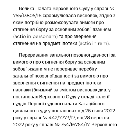
Велика Палата Верховного Суду у справі №
755/13805/16 сформулювала висновок, згідно з
яким потрібно розмежовувати вимоги про
стягнення боргу за основним зобов`язанням
(actio in personam) та про звернення
стягнення на предмет іпотеки (actio in rem).
Переривання загальної позовної давності за
вимогою про стягнення боргу за основним
зобов`язанням не перериває перебігу
загальної позовної давності за вимогою про
звернення стягнення на предмет іпотеки і
навпаки (близький за змістом висновок див. у
постановах Верховного Суду у складі колегії
суддів Першої судової палати Касаційного
цивільного суду у постановах від 26 січня 2022
року у справі № 442/7773/17, від 28 вересня
2022 року у справі № 754/16764/17, Верховного