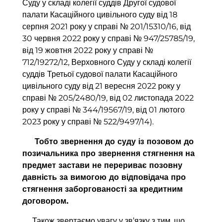
Суду у складі колегії суддів Другої судової
палати Касаційного цивільного суду від 18
серпня 2021 року у справі № 201/15310/16, від
30 червня 2022 року у справі № 947/25785/19,
від 19 жовтня 2022 року у справі №
712/19272/12, Верховного Суду у складі колегії
суддів Третьої судової палати Касаційного
цивільного суду від 21 вересня 2022 року у
справі № 205/2480/19, від 02 листопада 2022
року у справі № 344/19567/19, від 01 лютого
2023 року у справі № 522/9497/14).
Тобто звернення до суду із позовом до
позичальника про звернення стягнення на
предмет застави не перериває позовну
давність за вимогою до відповідача про
стягнення заборгованості за кредитним
договором.
Також звертаємо увагу у зв’язку з тим, що