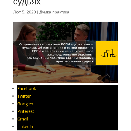
судьях
Лют 5, 2020
|
Думка практика
Facebook
Twitter
Google+
Pinterest
Gmail
LinkedIn