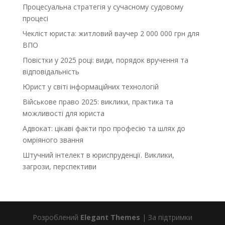
Процесуальна стратегія у сучасному судовому
процесі
Чекліст юриста: житловий ваучер 2 000 000 грн для
ВПО
Повістки у 2025 році: види, порядок вручення та
відповідальність
Юрист у світі інформаційних технологій
Військове право 2025: виклики, практика та
можливості для юриста
Адвокат: цікаві факти про професію та шлях до
омріяного звання
Штучний інтелект в юриспруденції. Виклики,
загрози, перспективи
Розроблений
Elegant Themes
| За підтримки