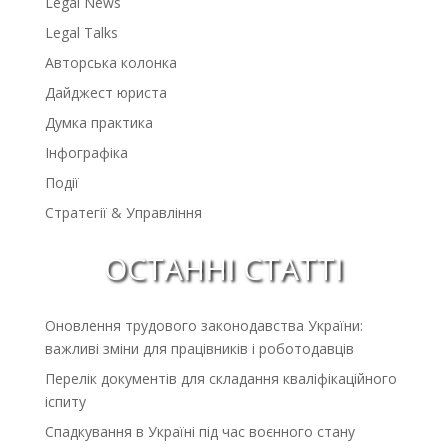
Legal News
Legal Talks
Авторська колонка
Дайджест юриста
Думка практика
Інфографіка
Події
Стратегії & Управління
ОСТАННІ СТАТТІ
Оновлення трудового законодавства України:
важливі зміни для працівників і роботодавців
Перелік документів для складання кваліфікаційного
іспиту
Спадкування в Україні під час воєнного стану