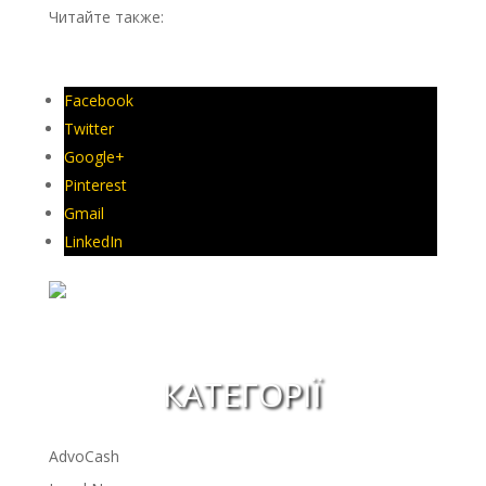
Читайте также:
Чи можна було подавати
електронний позов у далекому 2017 році?
Facebook
Twitter
Google+
Pinterest
Gmail
LinkedIn
КАТЕГОРІЇ
AdvoCash