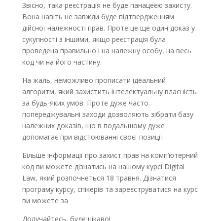
Звісно, така реєстрація не буде панацеєю захисту.
Вона навіть не завжди буде підтвердженням
дійсної належності прав. Проте це ще один доказ у
сукупності з іншими, якщо реєстрація була
проведена правильно і на належну особу, на весь
код чи на його частину.
На жаль, неможливо прописати ідеальний
алгоритм, який захистить інтелектуальну власність
за будь-яких умов. Проте дуже часто
попереджувальні заходи дозволяють зібрати базу
належних доказів, що в подальшому дуже
допомагає при відстоюванні своєї позиції.
Більше інформації про захист прав на комп’ютерний
код ви можете дізнатись на нашому курсі Digital
Law, який розпочнеться 18 травня. Дізнатися
програму курсу, спікерів та зареєструватися на курс
ви можете за
посиланням.
Долучайтесь, буде цікаво!